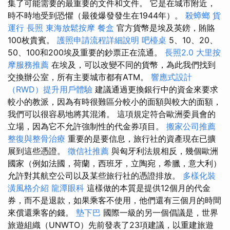
集了可能需要的最重要的文件和文件。 它是在城市附近，
時不時地受到恐懼（最後爆發發生在1944年）。
殺蟑螂
貨
運行
長照
東海放鬆按摩
餐盒
官方貨幣是埃及英鎊，賄賂
100枚貴賓。
護照申請流程詳細說明
吧檯桌
5、10、20、
50、100和200埃及重要的鈔票正在流通。
長照2.0
大里按
摩服務推薦
在埃及，可以改變不同的貨幣，為此我們找到
交換辦公室，所有主要城市都有ATM。
響應式設計
（RWD）提升用戶體驗
建議通過更換銀行中的資金來要求
較小的教派，因為有時很難區分較小的面額與較大的面額，
我們可以很容易地將其混淆。 這項規定符合歐洲委員會的
立場，因為它不允許強制性的代金券項目。
搬家公司推薦
整復與整骨治療
重要的是要信息，旅行社的資產現在已擴
展到這些憑證。
徵信社推薦
與匈牙利法規相反，幾個歐洲
國家（例如法國，荷蘭，西班牙，立陶宛，希臘，意大利）
允許對其航空公司以及某些旅行社的憑證排放。
多樣化裝
潢風格介紹
龍潭眼科
這樣做的本質是提供12個月的代金
券，而不是退款，如果乘客不使用，他們還有三個月的時間
來償還乘客的錢。
墊下巴
國際一級的另一個倡議是，世界
旅遊組織（UNWTO）先前發表了23項建議，以重建旅遊