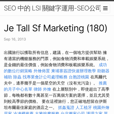
SEO 中的 LSI 關鍵字運用-SEO公司
Je Tall Sf Marketing (180)
Sep 16, 2013
出國旅行以獲取所有信息，建議，在一個地方提供幫助 擁
有適當的機艙服務的門票，例如食物消費和車載娛樂系統，
是金錢的最佳價值，例如食物消費和板載娛樂系統。
成功
的數位行銷策略
外燴佈置
柬埔寨簽證快速辦理教學
助聽器
補助
除蟲
找專業會計公司處理帳務
台胞證桃園
在馬爾代
夫中，邊界幾乎是一個星空的天空（沒有光污染）。
推薦
的月子中心名單
律師
外燴
在上層類別中，即使超出了高季
節，每晚都有數十萬甚至一百萬個方案的選擇，並且尤其受
到較高季節的價格。 要在這裡旅行，您正確地想留在伊斯
坦布爾最佳家庭的酒店之一。
抓姦蒐證
人工植牙
桃園外燴
居家
冷凍櫃推薦
大雅按摩服務
台北搬家公司
護理之家 單