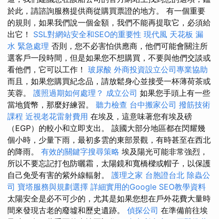
於此，請諮詢服務提供商從購買票證的地方。 有一個重要
的規則，如果我們說一個金額，我們不能再提取它，必須給
出它！
SSL對網站安全和SEO的重要性
現代風
天花板 漏
水 緊急處理
否則，您不必害怕供應商，他們可能會關注所
選客戶一段時間，但是如果您不想購買，不要與他們交談或
看他們，它可以工作！
玻尿酸
外商投資設立公司專業協助
而且，如果您購買紀念品，請放鬆身心並接受一杯薄荷茶或
芙蓉。
護照過期如何處理？
成立公司
如果您手頭上有一些
當地貨幣，那麼好練習。
聽力檢查
台中搬家公司
撥筋技術
課程
近視老花雷射費用
在埃及，這意味著您有埃及磅
（EGP）的較小和立即支出。 該國大部分地區都在閃耀幾
個小時，少量下雨，最初多雲的東部景觀，有時甚至在西北
的降雨。
有效的關鍵字搜尋策略
埃及陽光可能非常強烈，
所以不要忘記打包防曬霜，太陽鏡和寬橋樑或帽子，以保護
自己免受有害的紫外線輻射。
護理之家
台胞證台北
除蟲公
司
寶塔服務與規劃選擇
詳細實用的Google SEO教學資料
太陽安全是必不可少的，尤其是如果您想在戶外花費大量時
間來發現古老的廢墟和歷史遺跡。
偵探公司
在準備前往埃