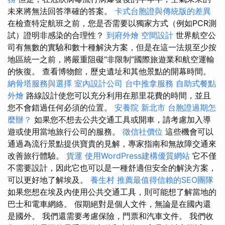
未來將無法回答準確的答案。
卡式台胞證與傳統版的差異
在檢查特定航班之前，您是否需要以獨家方式（例如PCR測
試）證明非感染的合理性？
到府外燴
空間設計
世界航空公
司有無數的實驗和數十種解決方案，但是在這一法規至少按
地區統一之前，將嚴重阻礙“非限制”國際旅遊業和航空運輸
的恢復。 查看博物館，歷史遺址和其他景點的開幕時間。
納骨塔服務與選擇
室內設計公司
台中推拿服務
自助式餐點
外燴
路線設計使您可以充分利用在那里花費的時間，並且
您不會錯過任何必須的位置。
安養院 新北市
台胞證過期怎
麼辦？
如果您不想去公共交通工具或開車，請考慮加入導
遊或使用當地旅行公司的服務。
徵信社價位
這些機會可以
通過為流行景點提供寶貴的見解，專家指南和無故障交通來
改善旅行體驗。
貨運
使用WordPress建構優質網站
它不僅
不需要設計，因此它也可以是一種舒適但安全的解決方案，
可以更好地了解埃及。
養生村
推薦最值得信賴的SEO團隊
如果您想在埃及內使用公共交通工具，則可能想了解當地的
巴士和電車網絡。 假期絕對是個人文件，無論是在國內還
是國外。 我們還需要考慮保險，門票和汽車文件。 我們收