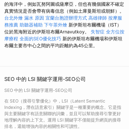
的海洋中，例如瓦努阿圖或薩摩亞，但也有幾個國家不確定
真實情況是否會帶有病毒信息（例如土庫曼斯坦或朝鮮）。
台北外燴
漏水 原因
宜蘭台胞證辦理方式
高雄律師
按摩服
務推薦
助聽器補助
下午茶外燴
新伊斯坦布爾機場（IST）
位於黑海附近的伊斯坦布爾Arnavutkoy。
失智症
全方位按
摩療程
全面的SEO優化技巧
新的伊斯坦布爾機場和伊斯坦
布爾主要市中心之間的平均距離約為45公里。
SEO 中的 LSI 關鍵字運用-SEO公司
SEO 中的 LSI 關鍵字運用-SEO公司
在 SEO（搜尋引擎優化）中，LSI（Latent Semantic
Indexing，潛在語意索引）關鍵字是一種重要的概念。它是指
與主要關鍵字有語意關聯的詞彙，並且可以幫助搜尋引擎更好
地理解內容的上下文。運用 LSI 關鍵字不僅能提升網頁的搜尋
排名，還能增強內容的相關性和可讀性。