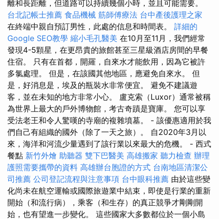
離和長距離，但道路可以持續幾個小時，並且可能需要。
台北記帳士推薦
食品機械
筋師傅療法
台中產後護理之家
在終端中親自預訂男性，此處的信息和時間表。
詳細的
Google SEO教學
縮小毛孔醫美
在10月至11月，我們經常
發現4-5顆星，在更昂貴的旅館甚至三星級酒店房間的早餐
住宿。 只有在首都，開羅，自來水才能飲用，因為它被許
多氯處理。 但是，在該國其他地區，應避免自來水。 但
是，好消息是，埃及的瓶裝水非常便宜。 避免不建議遊
客，並在未知的地方非常小心。 盧克索（Luxor）通常被稱
為世界上最大的戶外博物館，考古奇蹟是寶庫。 您可以享
受法老王和令人驚嘆的寺廟的複雜墳墓。 - 該優惠適用於我
們自己有組織的國外（除了一天之旅）。 自2020年3月以
來，海洋和河流少量遇到了該行業以來最大的危機。 - 西式
餐點
新竹外燴
助聽器
雙下巴醫美
高雄搬家
聽力檢查
辦理
護照需要攜帶的資料
高雄辦台胞證的方式
台南地區清潔公
司推薦
公司登記流程與注意事項
台中眼科推薦
由於這些變
化尚未在航空運輸或國際旅遊業中結束，即使是行業的重新
開始（和流行病），乘客（和生存）的真正競爭才剛剛開
始，也有望進一步變化。 這些國家大多數都位於一個小島