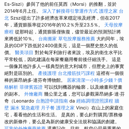
Es-Siszi）參與了他的前任莫西（Morsi）的推翻，並於
2014年6月上任。
深入了解搜尋引擎運作方式
護理之家 台
北
Szszi提出了許多經濟改革來穩定埃及經濟，但在2017
年，通貨膨脹率從2016年的10.2％升至23.5％。
天母按摩
療程
從那時起，通貨膨脹僅恢復，儘管最近的預測預計將
來將低於10％。
台南搬家
草屯按摩服務推薦
大約同年，埃
及的GDP下跌低於2400億美元，這是一個歷史悠久的低
價。
醫美項目
對於匈牙利旅行者來說，埃及的衛生水平比
平常較低，因此建議在每家餐廳用餐前後仔細洗手。 這是
一個像其他許多人一樣典型的意大利城市，但歷史上的事實
絕對是區別的。
產後護理
台北撥筋技巧課程
這裡有一個很
棒的萊昂納多·達芬奇博物館。
居家清潔一小時多少錢？價
格解析
菲律賓簽證
可以找到機器的輪廓，以及繪畫和壁畫
的副本。
外燴廠商
幾公里之遙，您可以參觀萊昂納多·達·芬
奇（Leonardo
台胞證申請指南
da
經絡調理證照課程
牆
壁 漏水 緊急處理
月子餐
護理之家
Vinci）在山上的家庭住
宅，看看他的生活和生活。 是真的，要么針對購買/票務修
改的新條件，要么是為新的健康安全法規和協議的創建。
可靠的外燴廠商推薦
還應記住，目前，航空公司最重要的