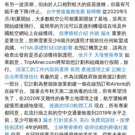
有另一波浪潮，但由於人口相對較大的疫苗接種，但最有可
能不會下降/停止。
台中整復服務推薦
殺蟑螂
從2020年5
月/初夏開始，大多數航空公司都重新開放了基地，並再次
開始緩慢飛行。 最簡單的方法可以直接到機場或在埃及外
國航空網站上在線獲得。
按摩療程介紹
外牆 漏水
重要的
是要注意，您將需要至少6個月的護照才能前往任何歐盟成
員國。
HTML基礎對SEO的影響
在預訂機票之前，請再次
檢查出發前是否必須獲得新護照。
坐月子
天母整骨專業
如
果願意，TripMiner.com將幫助您計劃和組織旅行假期，旅
行。
清潔工的工作內容與選擇
長照
產後護理之家
記帳士
合法專業徵信社
有趣的是，作為法國政府旅遊救援計劃的
一部分，它計劃為整個旅遊業創建一個在線預訂和Airbnb的
在線平台。 隨著去年秋天第二波病毒的出現，所有希望消
失了，在2020年災難性的春季土地環境之後，航空運輸將
緩慢而連續地發現。
推薦的SEO軟體工具
現在，所有專家
都同意，在流行病之前的空中交通量恢復到2019年水平之
前，至少可能有3
漏水 打針撐多久
美白
免費寫訴狀
-
按摩
技術課程
4年的時間。
士林整骨療程
值得信賴的葬儀社服
務
但是，在冠狀病毒流行病爆發後的半年半，空氣未來的