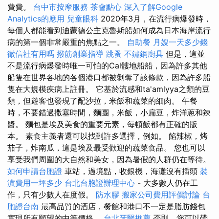
費費。
台中市按摩服務
茶會點心
深入了解Google
Analytics的應用
兒童眼科
2020年3月，在流行病爆發時，
每個人都能看到迪蒙德公主克魯斯船如何成為日本海岸流行
病的第一個非常嚴重的焦點之一。
自助餐
月嫂一天多少錢
徵信社有用嗎
撥筋創業指導
跳蚤
不鏽鋼廚具
但是，這並
不是流行病爆發時唯一可怕的Cal髏地船船，因為許多其他
船隻在世界各地的各個港口都被剝奪了該條款，因為許多船
隻在大規模疾病上註冊。 它基於流感和ta'amlyya之類的豆
類，但遊客也發現了配沙拉，米飯和蔬菜的細肉。 午餐
時，不要錯過撒塞時間，麵團，米飯，小扁豆，炸洋蔥和辣
醬。 麵包是埃及美食的重要元素，每頓飯都有正確的版
本。 素食主義者還可以找到許多選擇，例如。 餡辣椒，烤
茄子，炸南瓜，這是埃及最受歡迎的蔬菜食品。 您也可以
享受我們周圍的大自然和美女，因為暑假的人群仍在等待。
如何申請台胞證
車站，過境點，收銀機，海灘沒有插頭
裝
潢費用一坪多少
台北台胞證辦理中心
- 大多數人仍在工
作，只有少數人在度假。
防水膠
搬家公司費用評價討論
台
胞證台南
最高品質的酒店，餐館和港口不一定是脂肪錢包
實現所有願望的中等價格。
台北牙醫推薦
否則，您可以帶