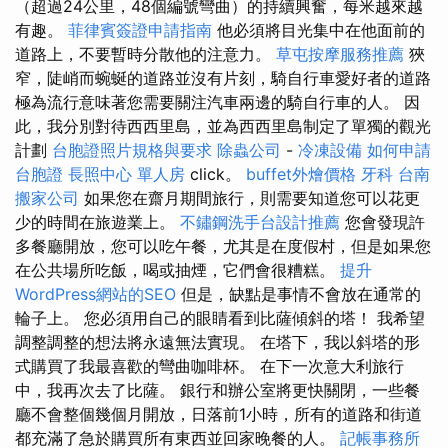
（超過24公里，48個編號彎曲）的持續興奮，每米越來越
有趣。
菲律賓簽證申請指南
他必須將目光集中在他面前的
道路上，不要暫時分散他的注意力。
草屯按摩服務推薦
狹
窄，陡峭而蜿蜒的道路並沒有片刻，騎自行車愛好者的道路
極為流行意味著您需要關注汽車兩邊的騎自行車的人。 因
此，我分別對待西西里島，並為西西里島制定了單獨的觀光
計劃
台胞證照片規格與要求
除蟲公司
-
冷凍設備
如何申請
台胞證
長照中心 單人房
click。
buffet外燴價格
牙科
台南
搬家公司
如果您在齋月期間旅行，則需要知道您可以花更
少的時間在旅遊業上。
不鏽鋼洗手台設計推薦
您會發現許
多餐廳開放，您可以吃午餐，尤其是在度假村，但是如果您
在公共場所吃飯，喝或抽煙，它們會很糟糕。
提升
WordPress網站的SEO
但是，缺點是事情不會放在通常的
輪子上。 您必須用自己的眼睛看到比薩傾斜的塔！ 我希望
調整調整的想法將永遠無法實現。 在塔下，我以斜塔的形
式購買了我最喜歡的彎曲咖啡杯。 在下一次意大利旅行
中，我再次去了比薩。 銀行和辦公室將更快關閉，一些餐
廳不會整個幾個月開放，日落前1小時，所有的道路和街道
都充滿了急於購買所有東西並回家晚餐的人。
記帳事務所