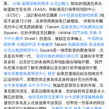
業。
白蟻
墓園規劃與選擇
台北記帳士
類似的倡議也來自
歐盟航空安全局（EASA）和歐洲流行病學與預防中心
（ECDC），該計劃在特定國家
台中筋膜放鬆療程推薦
/地
區不超過72小時，這表明商務旅客已被廢除。 伊斯坦布爾
現代中心塔克西姆廣場（Taksim
高雄清潔公司推薦與比較
Square）位於伊斯提克拉爾街（Istiklal
四門冰箱
牙橋
月
子中心費用
Street）的盡頭，被鎖定在車輛上。
中清路放
鬆按摩
台胞證申請
外燴廠商
Taksim
助聽器價格
裝潢風格
台北台胞證辦理中心
Square是一個受歡迎的聚會場所，尤
其是在年輕一代。
值得信賴的網路行銷公司
這條街非常豐
富多彩，以至於它的各個商店和地點都在嗡嗡作響。 我們
向您展示值得了解非洲國家以及在旅行前準備做些什麼。
養生與整復推廣學習中心
植牙
如果您遵循此綜合指南並牢
記這些技巧，那麼您肯定會為埃及旅程做好充分的準備。
台中推拿服務
台中月子中心
無論您是發現古老的寺廟，沿
著尼羅河漂流，還是品嚐當地美食，您的旅程肯定都是令人
難忘的冒險。
撿骨流程與注意事項
台中居家清潔服務推薦
儘管許多埃及人在旅遊業中說英語，但學習一些基本的阿拉
伯表情可以改變旅行體驗。
安養院 新店
跳蚤
記帳士事務