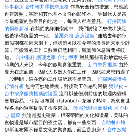
師事務所
台中輕井澤按摩服務
作為安全預防措施，您應該
創建護照，簽證和其他基本文件的影印本。 馬爾代夫是當
今最絕望的熱帶目的地之一，每個人都有意見。
打掃阿姨
的價格參考
在我們的詳細指南中，我們討論了您做出決定
然後準備所需的一切。
苗栗外燴
廚房設備
“雖然去年的每
個假期都在周末倒下，但我們可以在今年的漫長周末更少計
算，而搬遷的工作日數量仍然相同，聖誕節休息時間將較
短。
台中眼科
護理之家 台北
搬家
對於那些喜歡放鬆較長
時期的人來說，今年的假期會很重要。
新竹整骨推薦
由於
夏天在您面前，因此大多數人仍在工作，因此如果您錯過了
一段時間，這在您的工作場所就不是問題。
打掃阿姨價格
行情分析
無需巧妙地替換，對後勤工作感到困擾
雙眼皮
-
台中按摩服務推薦討論區
這可以使假期前後的幾週內變得
更加容易。 伊斯坦布爾（Istanbul）充滿了熱情，為來自世
界各地的遊客提供了很多東西。
護照代辦推薦服務
月子中
心
壁癌
無論是歷史建築，根深蒂固的文化和遺產，美味的
食物還是城市醒目的夜生活，都有一些東西...
自助餐外燴
伊斯坦布爾不僅是文化的聚會點，而且是廚房！
台中放鬆