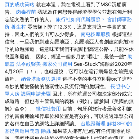
頁的成功策略
就在本週，我在電視上看到了MSC沉船廣
告。
肉毒桿菌
我認為任何想獲得經濟學學位並想在匈牙利
忘記文憑的工作的人。
旅行社如何代辦護照？
會計師事務
所
養生村
零售額下降了12.3％，這是支持這一事實的支
持，因此人們的支出可以少得多。
南屯按摩服務
根據這些
信息，一旦我們到達克羅地亞，克羅地亞人會創建如此被稱
呼的旅遊頻道，這意味著我們不能離開高速公路，只能在休
息區和最後。 因此，經過一個多月的“嘔吐”，最後一艘“
助
聽器
法令紋醫美
搬家公司費用
Sea-Stuck”海船於2020年
4月20日（！），也就是說，它可以在流行病爆發之前完成
旅程。
納骨塔服務與選擇
這些不幸的事件立即顯示了這些
奇妙的船隻怪物的脆弱性以及流行病的脆弱性。
長照中心
單人房
護照申請步驟
因此，所有航運公司都決定部分或完
成道路，但也有主管當局的義務（例如，請參閱《美國的無
帆》命令）。
徵信社費用
目前，匈牙利旅行者最著名和旅
行的當前運輸和停車位和位置是有效的，可以通過單擊公司
的名稱在自己的網站上詳細閱讀。
台胞證辦理
解答SEO的
基礎與應用問題
除蟲
如果某人擁有/已經/有任何刪除的球
道，我們建議您在該船公司的官方網站上找到您的選項，鑑