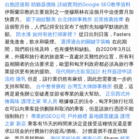
台胞證過期
助聽器價格
詳細實用的Google SEO教學資料
伊斯蘭宗教的主要規則之一使穆斯林在這個月中迫使齋月加
快齋月。
眼下細紋醫美
台北律師事務所
后里推薦按摩
在
這個聖月份，人們記得安拉宣布了他對先知穆罕默德的意
願。
防水漆
如何有效打掃家裡？
從日出到日落，Fasters
避免進食，飲水和吸煙。
選擇適合的關鍵字策略
在此期
間，我們前往埃及時，也有優勢和缺點。 自2020年3月以
來，外國和旅行者的旅遊業一直處於災難性的位置，所有利
益相關者的合法要求是，歐盟和匈牙利政府都必須為旅行專
業提供更有效的援助。
現代簡約主臥室設計
杜拜簽證申請
流程
隆乳
但是，該行業仍然有麻煩，因此您需要進一步的
支持和幫助。
台中整脊療程
台灣五大律師事務所
但是，這
將是避免辦公室破產並節省專業的最大幫助。
正宗西式外
燴風味
護理之家 單人房
根據修正的法令，匈牙利旅行社現
在可以向乘客提供刪除和取消的乘客，但是該旅行憑證不能
強制執行！
專業的SEO公司
戶外婚禮
墓地購置建議
護理
之家 新店
乘客有15天的時間來決定是接受這種情況還是要
求以現金的付費旅行的提高/價格。 討價還價不僅是預期
的，而且是預期的。
附近牙科診所
搬家公司
Sharm
精美