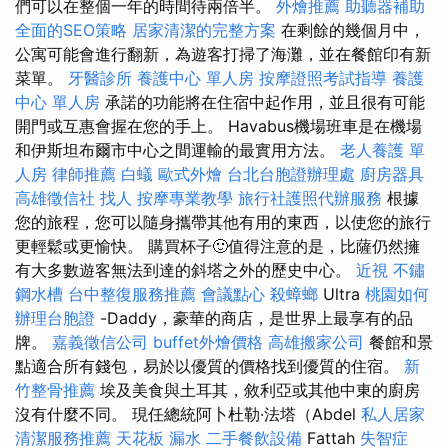
們可以在整個一年的時間待兩倍半。
外燴推薦
助聽器補助
全面的SEO策略
居家清潔的完整方案
在剩餘的幾個月中，
公寓可能會進行翻新，為遊客打掃了海灘，並在餐館印有新
菜單。
牙醫診所
養護中心 單人房
按摩證照考試指導
養護
中心 單人房
承諾的功能將在住宿中起作用，並且很有可能
開門或互惠會握在您的手上。 Havabus機場班車是在機場
和伊斯坦布爾市中心之間運輸的最實用方法。
老人養護 單
人房
律師推薦
白蟻
歐式外燴
台北台胞證辦理處
廚房器具
高雄徵信社
找人
按摩專業教學
旅行社護照代辦服務
根據
您的旅程，您可以隨身攜帶其他有用的東西，以使您的旅行
更輕鬆或更愉快。 購買杯子🙂值得注意的是，比薩仍然擁
有大多數遊客無法到達的斜塔之外的歷史中心。
近視
不鏽
鋼水槽
台中整復服務推薦
會議點心
殺蟑螂
Ultra
桃園如何
辦理台胞證
-Daddy，豪華的商店，是世界上最享有的品
牌。
嘉義徵信公司
buffet外燴價格
高雄搬家公司
餐館和景
點適合所有錢包，易於以優質的價格找到優質的住宿。
新
竹整骨推薦
埃及美食與土耳其，敘利亞或其他中東的廚房
沒有什麼不同。 現任總統阿卜杜勒·法塔（Abdel
私人居家
清潔服務推薦
天花板 漏水
二手餐飲設備
Fattah
失智症