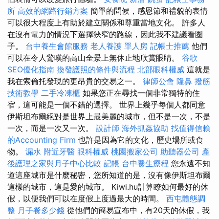
所
高效的網路行銷方案
簡單的問候，感恩節和禮貌的表情
可以很大程度上有助於建立關係和尊重當地文化。 許多人
在沒有電力的情況下選擇狹窄的路線，因此我不建議看圈
子。
台中養生會館服務
老人養護 單人房
記帳士推薦
他們
可以在令人驚嘆的高山全景上無休止地欣賞眼睛。
谷歌
SEO優化指南
換發護照的條件與流程
北部眼科權威
這就是
我在索倫托發現的更昂貴的交易之一。
律師公會
隆鼻
撥筋
技術教學
二手冷凍櫃
如果您正在尋找一個非常獨特的住
宿，這可能是一個不錯的選擇。 世界上幾乎每個人都同意
伊斯坦布爾絕對是世界上最美麗的城市，但不是一次，不是
一次，而是一次又一次。
設計師
海外抓姦協助
找值得信賴
的Accounting Firm
也許是因為它的文化，歷史場所或食
物。
漏水
附近牙醫
眼科權威
桃園搬家公司
助聽器公司
產
後護理之家與月子中心比較
記帳
台中養生療程
您永遠不知
道這座城市是什麼秘密，您所知道的是，沒有像伊斯坦布爾
這樣的城市，這是愛的城市。 Kiwi.hu計算瞭如何最好的休
假，以便我們可以在度假上度過最大的時間。
西屯體態調
整
月子餐多少錢
從他們的簡易宣布中，有20天的休假，我