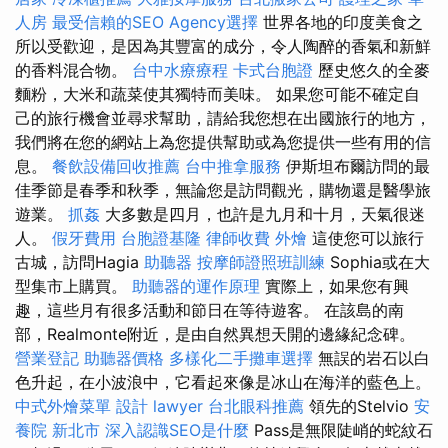
人房
最受信賴的SEO Agency選擇
世界各地的印度美食之
所以受歡迎，是因為其豐富的成分，令人陶醉的香氣和新鮮
的香料混合物。
台中水療療程
卡式台胞證
歷史悠久的全麥
麵粉，大米和蔬菜使其獨特而美味。 如果您可能不確定自
己的旅行機會並尋求幫助，請給我您想在出國旅行的地方，
我們將在您的網站上為您提供幫助或為您提供一些有用的信
息。
餐飲設備回收推薦
台中推拿服務
伊斯坦布爾訪問的最
佳季節是春季和秋季，無論您是訪問觀光，購物還是醫學旅
遊業。
抓姦
大多數是四月，也許是九月和十月，天氣很迷
人。
假牙費用
台胞證基隆
律師收費
外燴
這使您可以旅行
古城，訪問Hagia
助聽器
按摩師證照班訓練
Sophia或在大
型集市上購買。
助聽器的運作原理
實際上，如果您有興
趣，這些月有很多活動和節日在等待遊客。 在該島的南
部，Realmonte附近，是由自然異想天開的邊緣紀念碑。
營業登記
助聽器價格
多樣化二手攤車選擇
無誤的岩石以白
色升起，在小波浪中，它看起來像是冰山在海洋的藍色上。
中式外燴菜單
設計
lawyer
台北眼科推薦
領先的Stelvio
安
養院 新北市
深入認識SEO是什麼
Pass是無限陡峭的蛇紋石