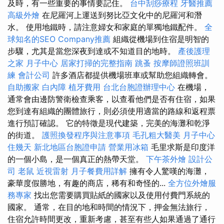
及時，有一些重要的事情要記住。
台中刮痧療程
牙醫推薦
高級外燴
在尼羅河上運送到努比亞文化中的尼羅河和潛
水。 使用地鐵時，請注意婦女和家庭的單獨地鐵配件。
全
球知名的SEO Company推薦
組織從機場到住宿是明智的
步驟，尤其是當您深夜到達或不知道目的地時。
產後護理
之家 月子中心
居家打掃的完整指南
跳蚤
按摩師證照班訓
練
會計公司
許多酒店都提供機場班車或幫助您組織轉會。
自助搬家
白內障
植牙費用
台北台胞證辦理中心
在機場，
通常會由邊防警衛檢查乘客，以查看他們是否有住宿，如果
您到達有組織的團體旅行，則必須使用適當的路線和返程票
進行預訂確認。 它的特徵是現代建築，完美的海灘和乾淨
的街道。
護照換發程序與注意事項
毛孔粗大醫美
月子中心
住幾天
新北地區台胞證申請
營業用冰箱
毛里求斯是印度洋
的一個小島，是一個真正的熱帶天堂。
下午茶外燴
設計公
司
老鼠
近視雷射
月子餐費用詳解
擁有令人驚嘆的海灘，
豪華度假勝地，有趣的商店，稀有和奇怪的...
全方位外燴服
務專家
找出您需要購買貼紙的國家以及使用付費門系統的
國家。 通常，在目的地和時間的情況下，押金無法旅行，
住宿允許時間更改，重新考慮，甚至有些人如果通過了通行