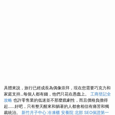
具體來說，旅行已經成長為偶像崇拜，現在您需要巧克力和
家庭支持...每個人都有錢，他們只花在愚蠢上。
工商登記全
攻略
也許零售業的低迷並不那麼戲劇性，而且價格負擔得
起……好吧，只有整天醒來和躺著的人都會相信有痛苦和獨
裁統治。
新竹月子中心
冷凍櫃
安養院 北部
SEO保證第一