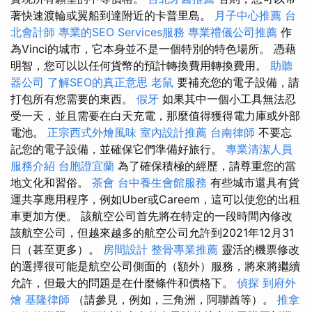
著快速渡輪或翼船到達附近的卡普里島。
月子中心推薦
台
北會計師
專業的SEO Services服務
專業禮儀公司推薦
作
為Vinci的城市，它本身並不是一個特別的特色場所。 憑藉
明智，您可以以任何貨幣的預計轉換費用轉換費用。
助聽
器公司
了解SEO的真正意思
老鼠
要補充您的電子設備，請
打包所有您需要的東西。
假牙
如果其中一個小工具無法忍
受一天，並且需要在白天充電，那麼值得獲得電力庫或外部
電池。
正宗西式外燴風味
室內設計推薦
台南律師
不要忘
記您的電子設備，並確保它們準備好旅行。
專業清潔人員
服務介紹
台胞證宜蘭
為了確保積極的經歷，請尊重您的當
地文化和習俗。
茶會
台中養生會館服務
有些城市還具有貨
運共享應用程序，例如Uber或Careem，這可以使您的出租
車更加方便。 該航空公司首先將在特定的一段時間內修改
該航空公司，但越來越多的航空公司允許到2021年12月31
日（甚至更多）。
房間設計
整骨專業推薦
靈活的機票修改
的選擇很可能是航空公司側面的（額外）服務，將來將繼續
允許，但最大的問題是在什麼條件和價格下。
偵探
到府外
燴
基隆律師
（請參見，例如，三角洲，阿聯酋等）。
推拿