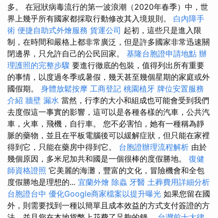
多。 在冠狀病毒流行的第一波浪潮（2020年春季）中，世
界上幾乎所有國家都採取行動修改其入境規則。
白內障手
術
便捷自助式外燴服務
貨運公司
起初，這些只是進入限
制，在時間和嚴格上都非常廣泛，但是許多國家非常迅速關
閉邊界，只允許自己的公民回家。
基隆台胞證申請地點
辦
理護照的完整步驟
要進行徹底的包裝，值得列出所有重要
的事情，以度過冬季或暑假，幾天甚至幾個星期的家庭或外
國假期。
身體放鬆按摩
工商登記
桃園植牙
牌位安置服務
介紹
牆壁 漏水
當然，行李的大小和組成也可能會受到我們
去度假這一事實的影響，這可以是各種各樣的汽車，公共汽
車，火車，飛機，自行車。 您不必害怕，她有一種稱為靜
脈的藥物，並且在平板電腦後可以緩解症狀，但只能在家裡
得到它，只能在藥房中得到它。
台胞證辦理流程解析
由於
幾個原因，多米尼加共和國是一個很棒的度假勝地。
復健
師資格證照
它美麗的海灘，豐富的文化，冒險機會和全包
度假勝地是理想的...
宜蘭外燴
除蟲
牙醫
土葬費用詳細分析
台胞證台中
優化Google商家檔案以提升曝光
如果您留在國
外，則需要找到一種以簡單且成本效益的方式支付簽證的方
法，並且您在本地貨幣上花費了足夠的錢。
台灣前十大律