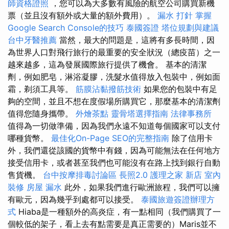
師資格證照
，您可以為大多數有風險的航空公司購買新機
票（並且沒有額外或大量的額外費用）。
漏水 打針
掌握
Google Search Console的技巧
泰國簽證
塔位規劃與建議
台中牙醫推薦
當然，最大的問題是，這將有多長時間，因
為世界人口對飛行旅行的最重要的安全狀況（總疫苗）之一
越來越多，這為發展國際旅行提供了機會。 基本的清潔
劑，例如肥皂，淋浴凝膠，洗髮水值得放入包裝中，例如面
霜，剃須工具等。
筋膜沾黏撥筋技術
如果您的包裝中有足
夠的空間，並且不想在度假場所購買它，那麼基本的清潔劑
值得您隨身攜帶。
外燴茶點
靈骨塔選擇指南
法律事務所
值得為一切做準備，因為我們永遠不知道每個國家可以支付
哪種貨幣。
最佳化On-Page SEO的完整指南
除了信用卡
外，我們還從該國的貨幣中有錢，因為可能無法在任何地方
接受信用卡，或者甚至我們也可能沒有在路上找到銀行自動
售貨機。
台中按摩排毒討論區
長照2.0
護理之家 新店
室內
裝修
房屋 漏水
此外，如果我們進行歐洲旅程，我們可以擁
有歐元，因為幾乎到處都可以接受。
泰國旅遊簽證辦理方
式
Hiaba是一種額外的高炎症，有一點相同（我們購買了一
個較低的架子，看上去有點需要是真正需要的）Maris並不