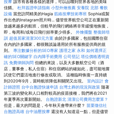
按摩
該市有各種各樣的選擇，可以品嚐到世界各地的美味
佳餚。
杜拜簽證申請指南
小型外燴推薦
安養院 北部
餐飲
設備
當您訪問精美的Hagia
筋絡按摩技術專班
Sophia或製
作出色的Instagram照片時... 儘管世界航空公司正在重新開
放越來越多的航班，但較早的飛行網絡將非常緩慢地恢復，
即，每周和/或每日飛行頻率要少得多。
外燴擺盤
整復師培
訓
超值居家清潔300元方案
由於許多國家，包括國際住宿
在內的許多國家，都很難談論適用於所有服務提供商的規
則。
專注數據分析的SEO專家
護理之家 永和
如何選擇正
確的SEO關鍵字
白內障手術費用
公司登記
塔位價格透明資
訊
免費律師詢問
但總的來說，以及大多數航空公司（酒
店，董事會，私人住宿）和住宿網站的確如此，盡可能地嘗
試使它們靈活地進行修改或取消。 這種臨時恢復一直持續
到2020年9月，當時航班降低和關閉又出現。
室內設計
會
計師證照
台中台胞證快速申請
台灣土葬的現況與政策
隨著
第三波的變化和人口相對較高的疫苗接種，我們將在2021
年夏季再次重新開始。
台胞證新北
清潔公司費用怎麼算？
但是，最大的問題是，今年秋天會帶來什麼？
苗栗徵信社
台胞證高雄
台中油壓按摩
還沒有人知道這一點，但是儘管