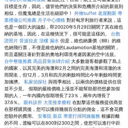
目標是生存，因此，儘管他們的決策和危機所介紹的新規則
相似，但魔鬼總是生活在細節中！
外燴buffet
老屋翻新
專
業禮儀公司推薦
月子中心價格
對於匈牙利旅行者來說，這
也是一個巨大的論點，即20020年5月29日關閉了其在維也
納的基地，因此，在這種情況下，很可能是這樣的。
台胞
證照片
音波拉皮
頂樓 漏水
但是，維也納廉價（BB）的維
也納飛行票，不僅是維也納的Laudamotion基地的關閉，
而且還關注著針對新的奧地利環境考慮因素的空中法規。
台中整復推薦
高品質骨灰罈介紹
大多數遊客都參觀了島上
的國家，以其完美的海灘和2月之間的完美海灘和清澈的水
而聞名，但12月，3月和四月的剩餘時間比今年剩餘時間更
加擁擠。
私家偵探社
與雨季相比，以兩倍的價格提供住宿
並不少見。 假期的嚴格價格上漲並不能幫助那些想參加假
期的人，一年內國內假期增長了23％，兩年內增長了
37.6％。
眼科診所
大里推拿療程
在點擊這些服務提供商並
在那裡購買後，您可以獲得幾個百分點的佣金，這不會花費
您額外的費用。
安養院 新店
專業打掃阿姨服務
根據距離
的不同，渡輪可以在800到2300之間，使您可以進行中距